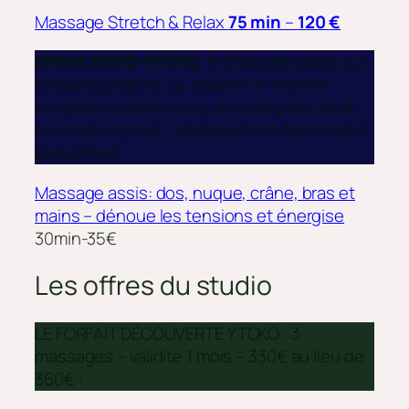
Massage Stretch & Relax
75 min
–
120
€
AMMA ASSIS-YTOKO
, le massage assis sur
chaise signature, au cabinet le mardi et
vendredi, à domicile ou en entreprise lundi,
mercredi et jeudi ( déplacement à partir de 2
personnes)
Massage assis: dos, nuque, crâne, bras et
mains – dénoue les tensions et énergise
30min-35€
Les offres du studio
LE FORFAIT DÉCOUVERTE YTOKO : 3
massages – validité 1 mois – 330€ au lieu de
360€ :