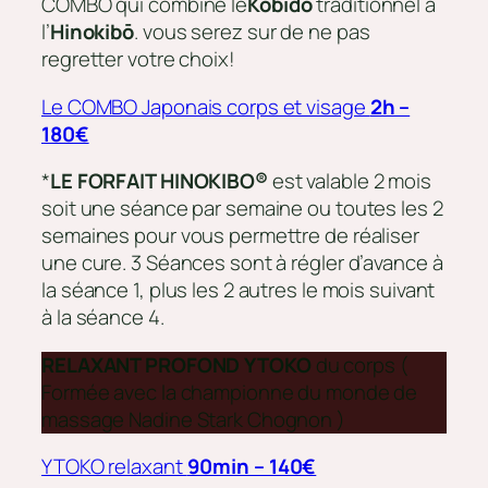
COMBO qui combine le
Kobido
traditionnel à
l’
Hinokibō
. vous serez sur de ne pas
regretter votre choix!
Le COMBO Japonais corps et visage
2h –
180€
*
LE FORFAIT HINOKIBO®
est valable 2 mois
soit une séance par semaine ou toutes les 2
semaines pour vous permettre de réaliser
une cure. 3 Séances sont à régler d’avance à
la séance 1, plus les 2 autres le mois suivant
à la séance 4.
RELAXANT PROFOND YTOKO
du corps (
Formée avec la championne du monde de
massage Nadine Stark Chognon )
YTOKO relaxant
90min – 140€