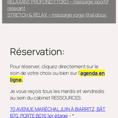
RELAXANT PROFOND YTOKO – massage sportif
relaxant
STRETCH & RELAX – massage yoga-thaï doux
Réservation:
Pour réserver, cliquez directement sur le
soin de votre choix ou bien sur l
‘
agenda en
ligne
.
Je vous reçois tous les mardis et vendredis
au sein du cabinet RESSOURCES.
70 AVENUE MARÉCHAL JUIN À BIARRITZ, BÂT
B70. PORTE B016 1er étage
– *