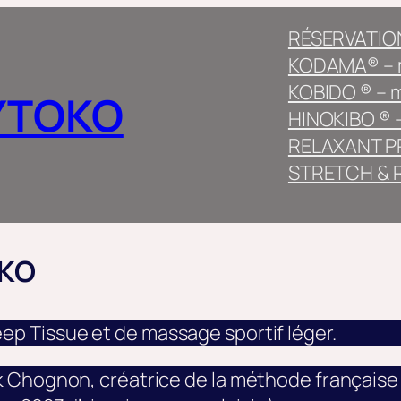
RÉSERVATION
KODAMA® – m
KOBIDO ® – 
YTOKO
HINOKIBO ® –
RELAXANT PR
STRETCH & R
OKO
p Tissue et de massage sportif léger.
Chognon, créatrice de la méthode française Sta