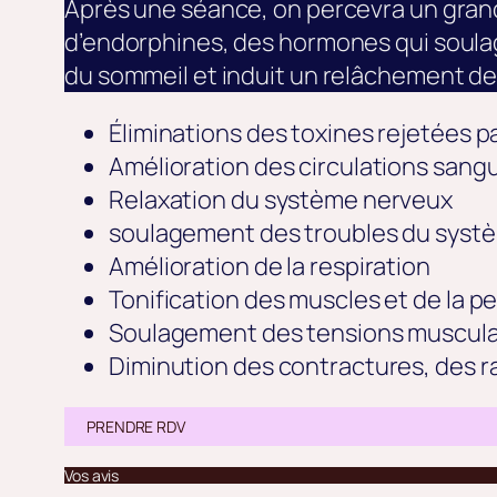
Après une séance, on percevra un grand
d’endorphines, des hormones qui soulage
du sommeil et induit un relâchement de
Éliminations des toxines rejetées p
Amélioration des circulations sang
Relaxation du système nerveux
soulagement des troubles du systè
Amélioration de la respiration
Tonification des muscles et de la p
Soulagement des tensions muscula
Diminution des contractures, des r
PRENDRE RDV
Vos avis