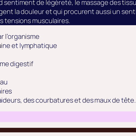
 sentiment de légèreté, le massage des tissus
nt la douleur et qui procurent aussi un sentim
s tensions musculaires.
ar l’organisme
uine et lymphatique
me digestif
eau
ires
aideurs, des courbatures et des maux de tête.