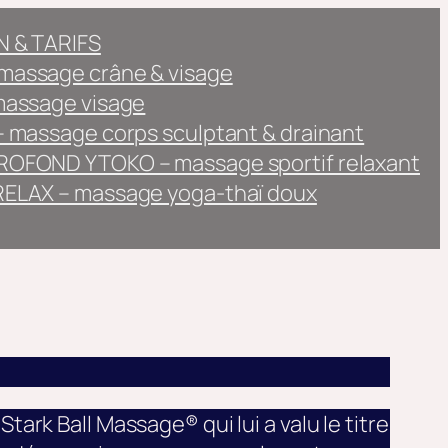
 & TARIFS
assage crâne & visage
massage visage
 massage corps sculptant & drainant
OFOND YTOKO – massage sportif relaxant
ELAX – massage yoga-thaï doux
rk Ball Massage® qui lui a valu le titre