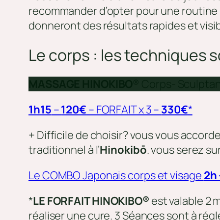
recommander d’opter pour une routine be
donneront des résultats rapides et vis
Le corps : les techniques
MASSAGE HINOKIBO
® Corps- Sculptan
1h15
–
120€
– FORFAIT x 3 –
330€
*
+ Difficile de choisir? vous vous acco
traditionnel à l’
Hinokibō
. vous serez su
Le COMBO Japonais corps et visage
2h 
*
LE FORFAIT HINOKIBO®
est valable 2
réaliser une cure. 3 Séances sont à régle