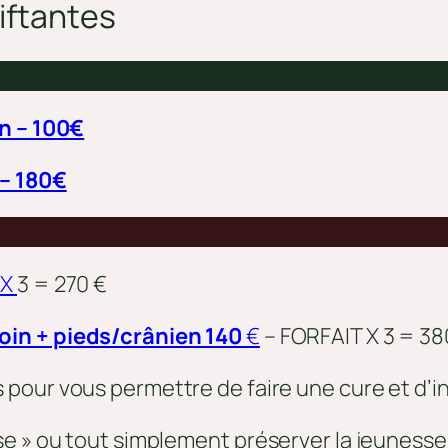
iftant
es
n – 100€
– 180€
 X
3 = 270 €
oin + pieds/crânien 140
€
– FORFAIT X 3 = 38
s pour vous permettre de faire une cure et d’ins
e » ou tout simplement préserver la jeunesse 