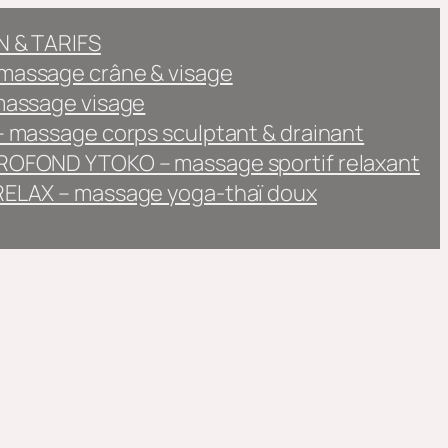
 & TARIFS
assage crâne & visage
massage visage
 massage corps sculptant & drainant
OFOND YTOKO – massage sportif relaxant
ELAX – massage yoga-thaï doux