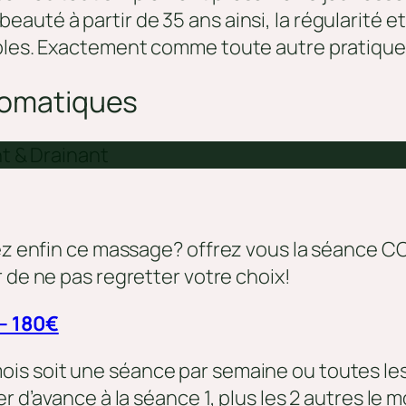
auté à partir de 35 ans ainsi, la régularité
ibles. Exactement comme toute autre pratique
 somatiques
t & Drainant
rdez enfin ce massage? offrez vous la séance 
r de ne pas regretter votre choix!
– 180€
 mois soit une séance par semaine ou toutes l
r d’avance à la séance 1, plus les 2 autres le m