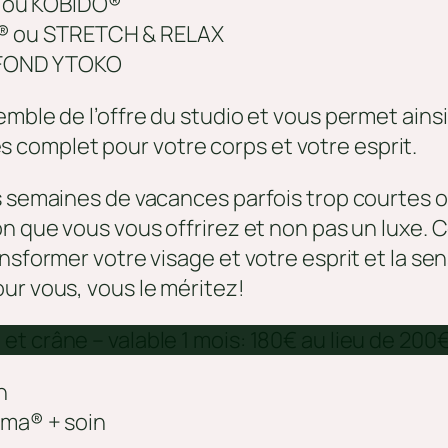
A ou KOBIDO®
Ō® ou STRETCH & RELAX
OFOND YTOKO
mble de l’offre du studio et vous permet ainsi
complet pour votre corps et votre esprit.
es semaines de vacances parfois trop courtes 
on que vous vous offrirez et non pas un luxe.
nsformer votre visage et votre esprit et la se
ur vous, vous le méritez!
t crâne – valable 1 mois: 180€ au lieu de 200
n
ama® + soin