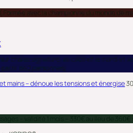
 ( Formée avec la championne du monde de m
€
 sur chaise signature, au cabinet le mardi et v
 partir de 2 personnes)
 et mains – dénoue les tensions et énergise
30
es – validité 1 mois – 330€ au lieu de 360€ 