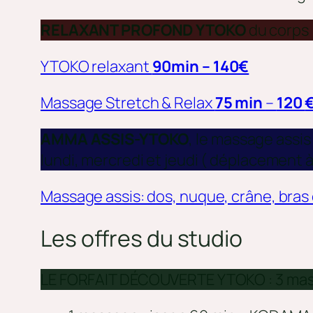
RELAXANT PROFOND YTOKO
du corps
YTOKO relaxant
90min – 140€
Massage Stretch & Relax
75 min
–
120
AMMA ASSIS-YTOKO
, le massage assis
lundi, mercredi et jeudi ( déplacement à
Massage assis: dos, nuque, crâne, bras
Les offres du studio
LE FORFAIT DÉCOUVERTE YTOKO : 3 massag