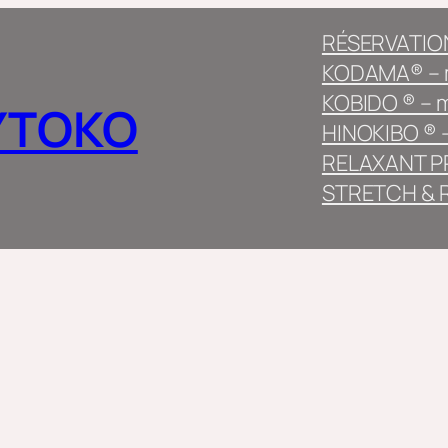
RÉSERVATION
KODAMA® – m
KOBIDO ® – 
YTOKO
HINOKIBO ® –
RELAXANT PR
STRETCH & R