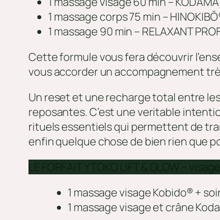
1 massage visage 60 min – KODAM
1 massage corps 75 min – HINOKIB
1 massage 90 min – RELAXANT PR
Cette formule vous fera découvrir l’ense
vous accorder un accompagnement très 
Un reset et une recharge total entre l
reposantes. C’est une veritable intenti
rituels essentiels qui permettent de tra
enfin quelque chose de bien rien que po
LE FORFAIT YTOKO LIFT & GLOW – visage e
1 massage visage Kobido® + soi
1 massage visage et crâne Kod