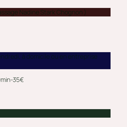
assage Nadine Stark Chognon )
endredi, à domicile ou en entreprise
min-35€
: