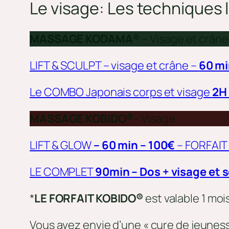
Le visage:
Les techniques l
MASSAGE KODAMA
® – Visage et crâne
LIFT & SCULPT – visage et crâne –
60 mi
Le COMBO Japonais corps et visage
2H 
MASSAGE KOBIDO®
– Visage
LIFT & GLOW
– 60 min –
100€
– FORFAIT
LE COMPLET
90min
– Dos + visage et
s
*
LE FORFAIT KOBIDO®
est valable 1 moi
Vous avez envie d’une « cure de jeuness