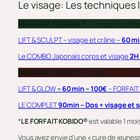
Le visage:
Les techniques l
MASSAGE KODAMA
® – Visage et crâne
LIFT & SCULPT – visage et crâne –
60 mi
Le COMBO Japonais corps et visage
2H 
MASSAGE KOBIDO®
– Visage
LIFT & GLOW
– 60 min –
100€
– FORFAIT
LE COMPLET
90min
– Dos + visage et
s
*
LE FORFAIT KOBIDO®
est valable 1 moi
Vous avez envie d’une « cure de jeuness