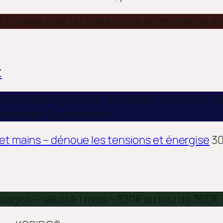
 ( Formée avec la championne du monde de m
€
 sur chaise signature, au cabinet le mardi et v
 partir de 2 personnes)
 et mains – dénoue les tensions et énergise
30
es – validité 1 mois – 330€ au lieu de 360€ 