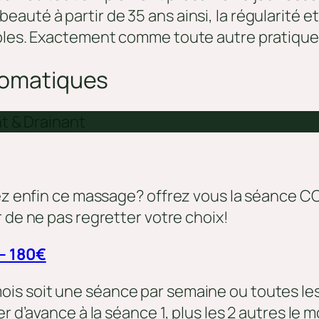
auté à partir de 35 ans ainsi, la régularité
ibles. Exactement comme toute autre pratique
 somatiques
t & Drainant
rdez enfin ce massage? offrez vous la séance 
r de ne pas regretter votre choix!
– 180€
 mois soit une séance par semaine ou toutes l
r d’avance à la séance 1, plus les 2 autres le m