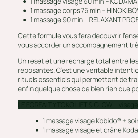
1 massage visage 60 min – KODAM
1 massage corps 75 min – HINOKIB
1 massage 90 min – RELAXANT PR
Cette formule vous fera découvrir l’ense
vous accorder un accompagnement très 
Un reset et une recharge total entre l
reposantes. C’est une veritable intenti
rituels essentiels qui permettent de tra
enfin quelque chose de bien rien que po
LE FORFAIT YTOKO LIFT & GLOW – visage e
1 massage visage Kobido® + soi
1 massage visage et crâne Kod