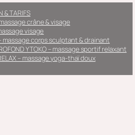
 & TARIFS
assage crâne & visage
massage visage
 massage corps sculptant & drainant
OFOND YTOKO – massage sportif relaxant
ELAX – massage yoga-thaï doux