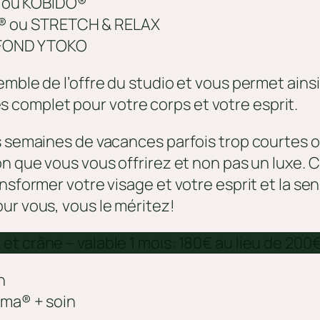
A ou KOBIDO®
Ō® ou STRETCH & RELAX
OFOND YTOKO
mble de l’offre du studio et vous permet ainsi
complet pour votre corps et votre esprit.
es semaines de vacances parfois trop courtes 
on que vous vous offrirez et non pas un luxe.
nsformer votre visage et votre esprit et la se
ur vous, vous le méritez!
t crâne – valable 1 mois: 180€ au lieu de 200
n
ama® + soin