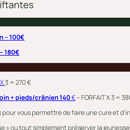
iftant
es
n – 100€
– 180€
 X
3 = 270 €
oin + pieds/crânien 140
€
– FORFAIT X 3 = 38
s pour vous permettre de faire une cure et d’ins
e » ou tout simplement préserver la jeunesse 