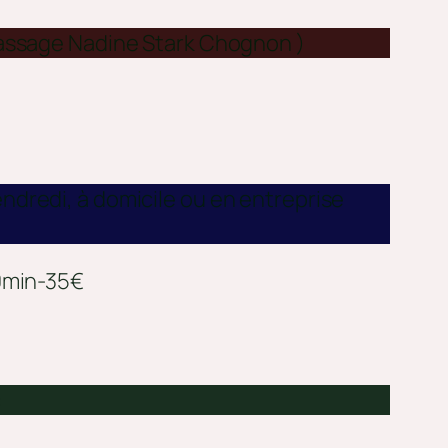
assage Nadine Stark Chognon )
endredi, à domicile ou en entreprise
min-35€
: