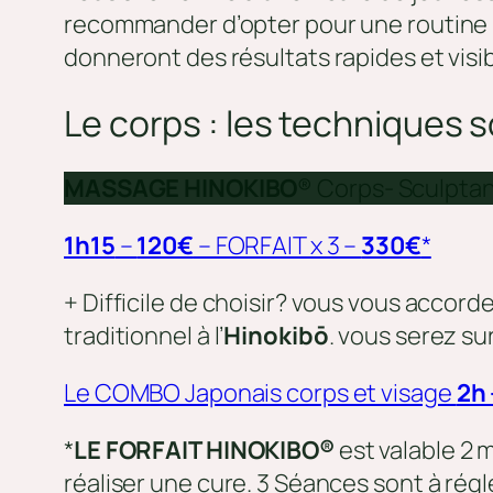
recommander d’opter pour une routine be
donneront des résultats rapides et vis
Le corps : les techniques
MASSAGE HINOKIBO
® Corps- Sculptan
1h15
–
120€
– FORFAIT x 3 –
330€
*
+ Difficile de choisir? vous vous acco
traditionnel à l’
Hinokibō
. vous serez su
Le COMBO Japonais corps et visage
2h 
*
LE FORFAIT HINOKIBO®
est valable 2
réaliser une cure. 3 Séances sont à régle