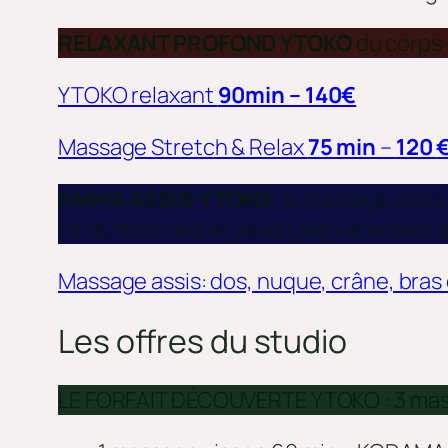
RELAXANT PROFOND YTOKO
du corps
YTOKO relaxant
90min – 140€
Massage Stretch & Relax
75 min
–
120
AMMA ASSIS-YTOKO
, le massage assis
lundi, mercredi et jeudi ( déplacement à
Massage assis: dos, nuque, crâne, bras
Les offres du studio
LE FORFAIT DÉCOUVERTE YTOKO : 3 massag