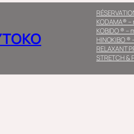
RÉSERVATION
KODAMA® – m
KOBIDO ® – 
YTOKO
HINOKIBO ® –
RELAXANT PR
STRETCH & R