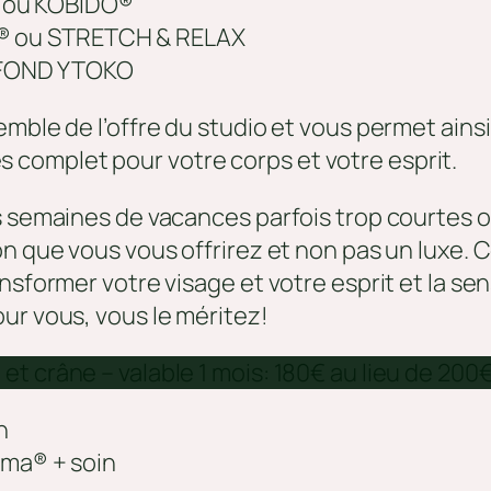
A ou KOBIDO®
Ō® ou STRETCH & RELAX
OFOND YTOKO
mble de l’offre du studio et vous permet ainsi
complet pour votre corps et votre esprit.
es semaines de vacances parfois trop courtes 
on que vous vous offrirez et non pas un luxe.
nsformer votre visage et votre esprit et la se
ur vous, vous le méritez!
t crâne – valable 1 mois: 180€ au lieu de 200
n
ama® + soin