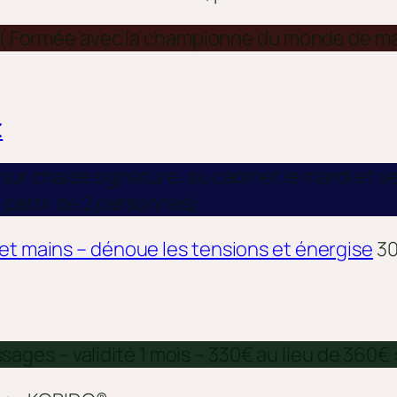
 ( Formée avec la championne du monde de m
€
 sur chaise signature, au cabinet le mardi et v
 partir de 2 personnes)
 et mains – dénoue les tensions et énergise
30
es – validité 1 mois – 330€ au lieu de 360€ 