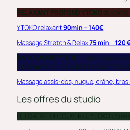
RELAXANT PROFOND YTOKO
du corps
YTOKO relaxant
90min – 140€
Massage Stretch & Relax
75 min
–
120
AMMA ASSIS-YTOKO
, le massage assis
lundi, mercredi et jeudi ( déplacement à
Massage assis: dos, nuque, crâne, bras
Les offres du studio
LE FORFAIT DÉCOUVERTE YTOKO : 3 massag