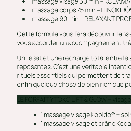
1 massage visage 60 min – KODAM
1 massage corps 75 min – HINOKIB
1 massage 90 min – RELAXANT PR
Cette formule vous fera découvrir l’ense
vous accorder un accompagnement très 
Un reset et une recharge total entre l
reposantes. C’est une veritable intenti
rituels essentiels qui permettent de tra
enfin quelque chose de bien rien que po
LE FORFAIT YTOKO LIFT & GLOW – visage e
1 massage visage Kobido® + soi
1 massage visage et crâne Kod