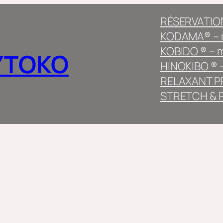
RÉSERVATION
KODAMA® – m
KOBIDO ® – 
YTOKO
HINOKIBO ® –
RELAXANT PR
STRETCH & R