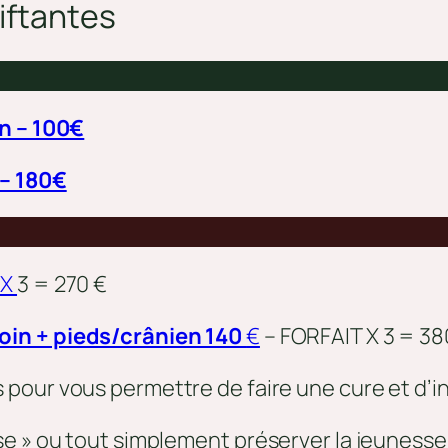
iftant
es
n – 100€
– 180€
 X
3 = 270 €
oin + pieds/crânien 140
€
– FORFAIT X 3 = 38
s pour vous permettre de faire une cure et d’ins
e » ou tout simplement préserver la jeunesse 