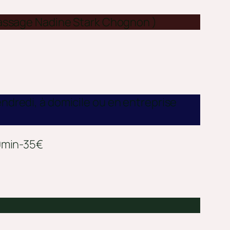
assage Nadine Stark Chognon )
endredi, à domicile ou en entreprise
min-35€
: