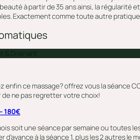
auté à partir de 35 ans ainsi, la régularité
ibles. Exactement comme toute autre pratique
 somatiques
t & Drainant
rdez enfin ce massage? offrez vous la séance 
r de ne pas regretter votre choix!
– 180€
 mois soit une séance par semaine ou toutes l
r d’avance à la séance 1, plus les 2 autres le m