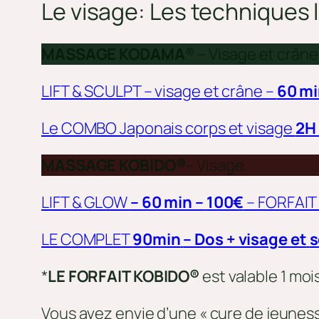
Le visage:
Les techniques l
MASSAGE KODAMA
® – Visage et crâne
LIFT & SCULPT – visage et crâne –
60 mi
Le COMBO Japonais corps et visage
2H 
MASSAGE KOBIDO®
– Visage
LIFT & GLOW
– 60 min –
100€
– FORFAIT
LE COMPLET
90min
– Dos + visage et
s
*
LE FORFAIT KOBIDO®
est valable 1 moi
Vous avez envie d’une « cure de jeuness