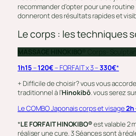
recommander d’opter pour une routine be
donneront des résultats rapides et vis
Le corps : les techniques
MASSAGE HINOKIBO
® Corps- Sculptan
1h15
–
120€
– FORFAIT x 3 –
330€
*
+ Difficile de choisir? vous vous acco
traditionnel à l’
Hinokibō
. vous serez su
Le COMBO Japonais corps et visage
2h 
*
LE FORFAIT HINOKIBO®
est valable 2
réaliser une cure. 3 Séances sont à régle