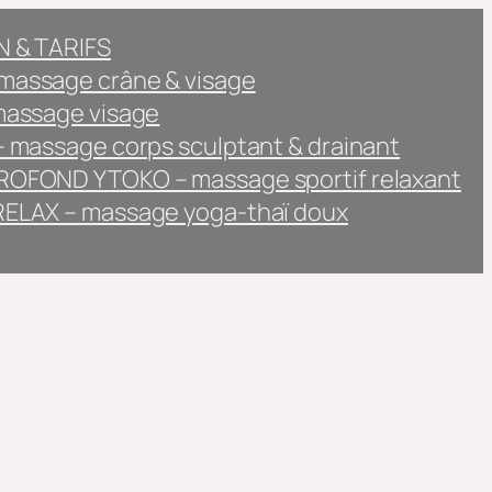
 & TARIFS
assage crâne & visage
massage visage
 massage corps sculptant & drainant
OFOND YTOKO – massage sportif relaxant
ELAX – massage yoga-thaï doux