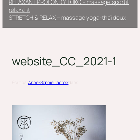
RELAXANT PROFOND YTOKO – massage sportif
relaxant
STRETCH & RELAX – massage yoga-thaï doux
website_CC_2021-1
Écrit par
Anne-Sophie Lacroix
dans